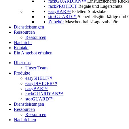
rackGUARDIAN™
Einsturzsicheres Rück
rackPROTECT
Regale und Lagerschutz
easyBAR™
Paletten-Stützstäbe
storGUARD™
Sicherheitsgitterkäfige und
Zubehör
Maschendraht-Lagerzubehör
Dienstleistungen
Ressourcen
Ressourcen
Nachricht
Kontakt
Ein Angebot erhalten
Über uns
Unser Team
Produkte
easySHELF™
easyDIVIDER™
easyBAR™
rackGUARDIAN™
storGUARD™
Dienstleistungen
Ressourcen
Ressourcen
Nachrichten