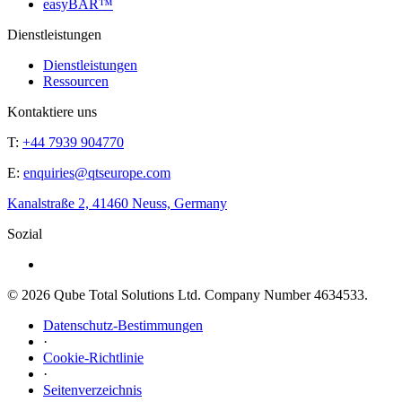
easyBAR™
Dienstleistungen
Dienstleistungen
Ressourcen
Kontaktiere uns
T:
+44 7939 904770
E:
enquiries@qtseurope.com
Kanalstraße 2, 41460 Neuss, Germany
Sozial
© 2026 Qube Total Solutions Ltd. Company Number 4634533.
Datenschutz-Bestimmungen
·
Cookie-Richtlinie
·
Seitenverzeichnis