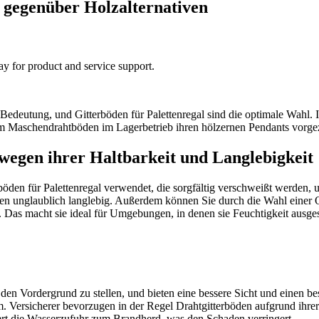
l gegenüber Holzalternativen
ay for product and service support.
Bedeutung, und Gitterböden für Palettenregal sind die optimale Wahl. I
warum Maschendrahtböden im Lagerbetrieb ihren hölzernen Pendants vorg
wegen ihrer Haltbarkeit und Langlebigkeit
böden für Palettenregal verwendet, die sorgfältig verschweißt werden,
Böden unglaublich langlebig. Außerdem können Sie durch die Wahl eine
. Das macht sie ideal für Umgebungen, in denen sie Feuchtigkeit ausge
den Vordergrund zu stellen, und bieten eine bessere Sicht und einen bes
. Versicherer bevorzugen in der Regel Drahtgitterböden aufgrund ihre
ert die Wasserzufuhr zum Brandherd, was den Schaden verringert.