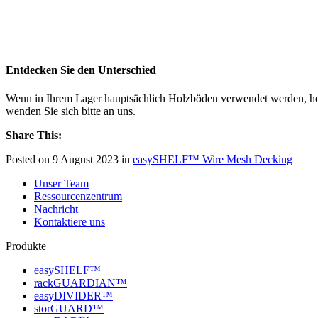
Entdecken Sie den Unterschied
Wenn in Ihrem Lager hauptsächlich Holzböden verwendet werden, hoffe
wenden Sie sich bitte an uns.
Share This:
Posted on 9 August 2023 in
easySHELF™ Wire Mesh Decking
Unser Team
Ressourcenzentrum
Nachricht
Kontaktiere uns
Produkte
easySHELF™
rackGUARDIAN™
easyDIVIDER™
storGUARD™