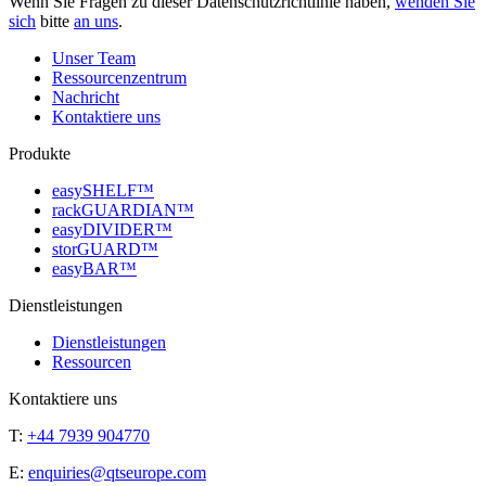
Wenn Sie Fragen zu dieser Datenschutzrichtlinie haben,
wenden Sie
sich
bitte
an uns
.
Unser Team
Ressourcenzentrum
Nachricht
Kontaktiere uns
Produkte
easySHELF™
rackGUARDIAN™
easyDIVIDER™
storGUARD™
easyBAR™
Dienstleistungen
Dienstleistungen
Ressourcen
Kontaktiere uns
T:
+44 7939 904770
E:
enquiries@qtseurope.com