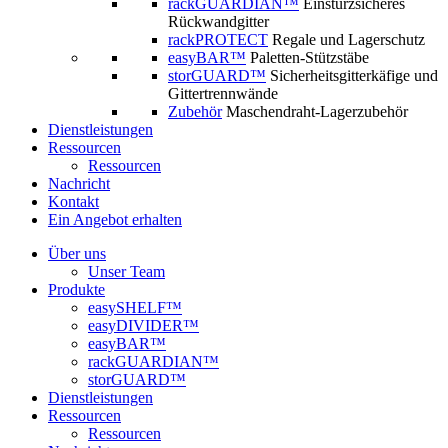
rackGUARDIAN™
Einsturzsicheres
Rückwandgitter
rackPROTECT
Regale und Lagerschutz
easyBAR™
Paletten-Stützstäbe
storGUARD™
Sicherheitsgitterkäfige und
Gittertrennwände
Zubehör
Maschendraht-Lagerzubehör
Dienstleistungen
Ressourcen
Ressourcen
Nachricht
Kontakt
Ein Angebot erhalten
Über uns
Unser Team
Produkte
easySHELF™
easyDIVIDER™
easyBAR™
rackGUARDIAN™
storGUARD™
Dienstleistungen
Ressourcen
Ressourcen