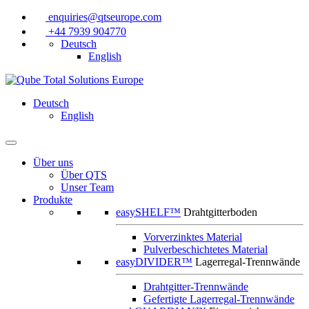
enquiries@qtseurope.com
+44 7939 904770
Deutsch
English
Deutsch
English
Über uns
Über QTS
Unser Team
Produkte
easySHELF™
Drahtgitterboden
Vorverzinktes Material
Pulverbeschichtetes Material
easyDIVIDER™
Lagerregal-Trennwände
Drahtgitter-Trennwände
Gefertigte Lagerregal-Trennwände